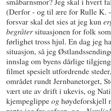
småbarnsmor? Jeg skal i hvert fal
(Derfor - og til ære for Rulle K. -
er
forsvar skal det sies at jeg kun
begråter
situasjonen for folk som s
førlighet tross hjul. En dag jeg 
situasjon, så jeg Østlandssending
innslag om byens dårlige tilgjeng
filmet spesielt utfordrende stede
området rundt Jernbanetorget, Sto
vært ute av drift i ukevis, og Nati
og
kjempeglippe
høydeforskjell n
- Nemlig
ropte jeg fra sofaen, og