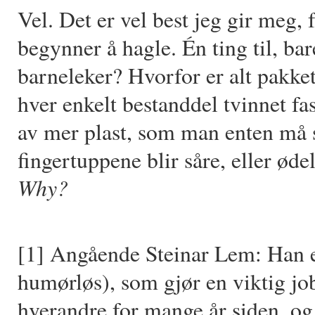
Vel. Det er vel best jeg gir meg
begynner å hagle. Én ting til, ba
barneleker? Hvorfor er alt pakke
hver enkelt bestanddel tvinnet fa
av mer plast, som man enten må sit
fingertuppene blir såre, eller ød
Why?
[1] Angående Steinar Lem: Han er
humørløs), som gjør en viktig jo
hverandre for mange år siden, og