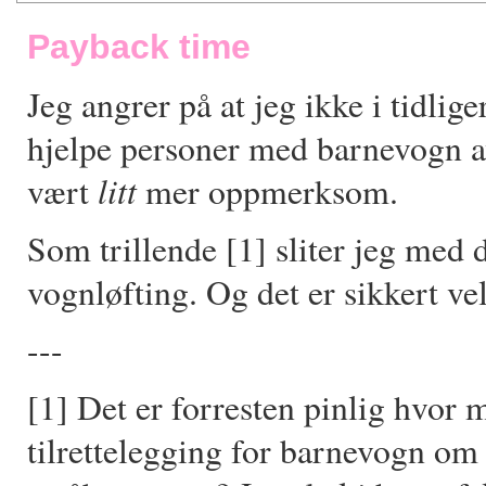
Payback time
Jeg angrer på at jeg ikke i tidlige
hjelpe personer med barnevogn av
litt
vært
mer oppmerksom.
Som trillende [1] sliter jeg med d
vognløfting. Og det er sikkert vel
---
[1] Det er forresten pinlig hvor m
tilrettelegging for barnevogn om 