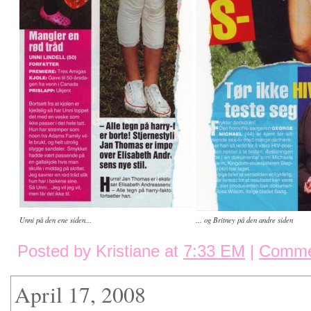
Unni på den ene siden...
... og Britney på den andre siden
Posted by Kristiane at
7:33 EM
|
Comme
April 17, 2008